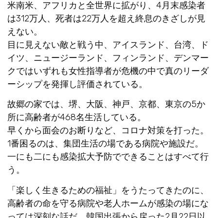
米南米、アフリカと全世界に拡がり、4月末感染者
は312万人、死者は22万人を超え終息のきざしが見
えない。
目に見えない敵と戦う中、アイスランド、台湾、ド
イツ、ニュージーランド、フィンランド、デンマー
クではいずれも女性指導者が危機の中で真のリーダ
ーシップを発揮し評価されている。
故郷の家では、堺、大阪、神戸、京都、東京の5か
所に高齢者が468名生活している。
早くから面会のお断りなど、コロナ対策を打った。
1番困るのは、集団生活の場である病院や施設だ。
一にも二にも感染拡大予防でできることはすべて行
う。
「楽しく生きるための福祉」をうたってきたのに、
高齢者の命を守る病院や老人ホームが感染の場にな
っては深刻な話だ。韓国出張から戻った2月22日以