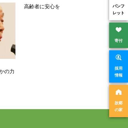
パンフ
高齢者に安心を
レット
寄付
採用
誰かの力
情報
故郷
の家