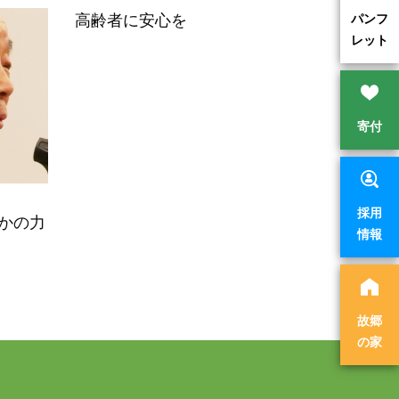
パンフ
高齢者に安心を
レット
寄付
採用
誰かの力
情報
故郷
の家