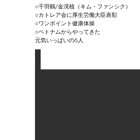
○千羽鶴/金滉植（キム・ファンシク）
○カトレア会に厚生労働大臣表彰
○ワンポイント健康体操
○ベトナムからやってきた
元気いっぱいの6人