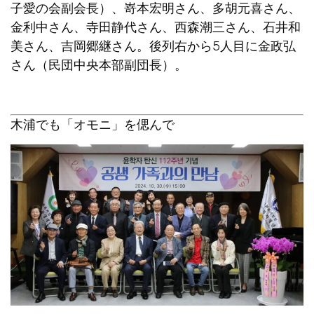
子愛の会副会長）、嵜本宏明さん、多胡元喜さん、
金利中さん、寺田静代さん、西森潮三さん、石井和
美さん、吉岡郷継さん。後列右から5人目に金政弘
さん（民団中央本部副団長）。
木浦でも「オモニ」を偲んで