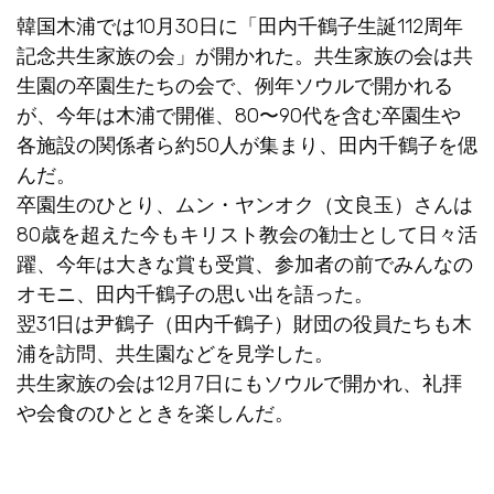
韓国木浦では10月30日に「田内千鶴子生誕112周年
記念共生家族の会」が開かれた。共生家族の会は共
生園の卒園生たちの会で、例年ソウルで開かれる
が、今年は木浦で開催、80〜90代を含む卒園生や
各施設の関係者ら約50人が集まり、田内千鶴子を偲
んだ。
卒園生のひとり、ムン・ヤンオク（文良玉）さんは
80歳を超えた今もキリスト教会の勧士として日々活
躍、今年は大きな賞も受賞、参加者の前でみんなの
オモニ、田内千鶴子の思い出を語った。
翌31日は尹鶴子（田内千鶴子）財団の役員たちも木
浦を訪問、共生園などを見学した。
共生家族の会は12月7日にもソウルで開かれ、礼拝
や会食のひとときを楽しんだ。