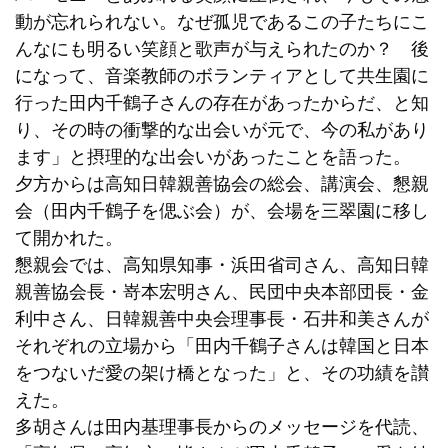
動が忘れられない。なぜ孤児であるこの子たちにこ
んなにも明るい笑顔と歌声が与えられたのか？ 後
になって、音楽教師のボランティアとして共生園に
行った田内千鶴子さんの存在があったからだ、と知
り、その時の衝撃的な出会いが元で、今の私があり
ます」と摂理的な出会いがあったことを語った。
夕方からは高知日韓親善協会の総会、講演会、懇親
会（田内千鶴子を偲ぶ会）が、会場を三翠園に移し
て開かれた。
懇親会では、高知県知事・浜田省司さん、高知日韓
親善協会長・嵜本宏明さん、民団中央本部団長・金
利中さん、日韓親善中央会理事長・石井和美さんが
それぞれの立場から「田内千鶴子さんは韓国と日本
をつないだ愛の架け橋となった」と、その功績を讃
えた。
多胡さんは田内基理事長からのメッセージを代読、