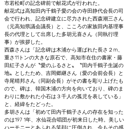
市若松町の記念碑前で献花式が行われた。
献花式は高知田内千鶴子愛の会の寺田静代会長の司
会で行われ、記念碑建立に尽力された西森潮三さん
（元高知県議会議長）と、こころの家族田内基理事
長の代理として出席した多胡元喜さん（同執行理
事）が挨拶した。
西森さんは「記念碑は木浦から運ばれた長さ２m、
重さ11トンの大きな原石で、高知市在住の書家・藤
田紅子さんが〝愛のふるさと〟〝田内千鶴子生誕の
地〟としたため、吉岡郷継さん（愛の会前会長）と
寺尾晴邦さん（同副会長）がその書を彫り上げたも
ので、碑は、韓国木浦の方向を向いており、碑のま
わりに敷かれた小石は３千人の孤児を表している」
と、経緯をたどった。
多胡さんは「初めて田内千鶴子さんの存在を知った
のは197 1年、水仙花合唱団が初来日した時。美しい
ハーモニーとあふれる笑顔に圧倒され、今もその感