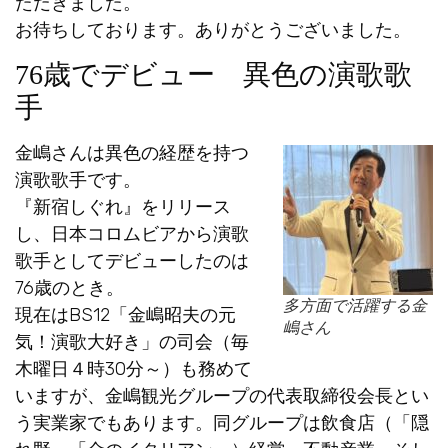
ただきました。
お待ちしております。ありがとうございました。
76歳でデビュー 異色の演歌歌
手
金嶋さんは異色の経歴を持つ
演歌歌手です。
『新宿しぐれ』をリリース
し、日本コロムビアから演歌
歌手としてデビューしたのは
76歳のとき。
多方面で活躍する金
現在はBS12「金嶋昭夫の元
嶋さん
気！演歌大好き」の司会（毎
木曜日４時30分～）も務めて
いますが、金嶋観光グループの代表取締役会長とい
う実業家でもあります。同グループは飲食店（「隠