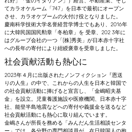
れ野」「金のイタリアン」）経営、不動産業、そし
てカラオケルーム「747」を日本で最初にオープン
させ、カラオケブームの火付け役となりました。
慶南科学技術大学名誉経営学博士でもあり、2016年
に大韓民国国民勲章「冬柏章」を 受章、202 3年に
はグループ会社の一つ「(株)秀美」が日本赤十字社
への長年の寄付により紺綬褒章を受章しました。
社会貢献活動も熱心に
2023年４月に出版されたノンフィクション『恩送
りの人生』の中で、これからの人生を日本と韓国で
の社会貢献活動に捧げると宣言し、「金嶋昭夫基
金」を設立。児童養護施設や医療機関、日本赤十字
社、能登半島地震などへの寄付や義援金を送るなど
社会貢献活動にも熱心に取り組んでいます。
金嶋さんが所長を務める「みんだん生活相談センタ
ー」では、各分野の専門相談員が、在日韓国人の抱