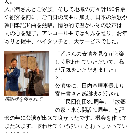
ん。
入居者さんとご家族、そして地域の方々計150名余
の観客を前に、ご自身の楽曲に加え、日本の演歌や
韓国歌謡14曲を熱唱。情熱的で温かいその歌声は一
同の心を魅了。アンコール曲では客席を巡り、お年
寄りと握手、ハイタッチと、大サービスでした。
「皆さんの表情を見ながら楽
しく歌わせていただいて、私
が元気をいただきました」
と。
公演後に、田内基理事長より
寄せ書きと感謝状を渡され
感謝状を渡されて
「『民団創団80周年』『故郷
の家・東京開設10周年』と記
念の年に公演が出来て良かったです。機会を作って
また来ます。歌わせてください」とおっしゃってい