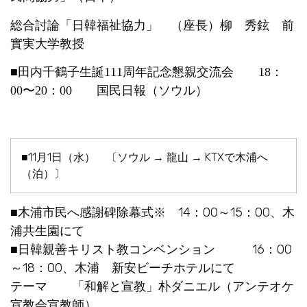
総合討論「日韓福祉協力」 （座長）柳 秀鉉 前
實実大学教授
■田内千鶴子生誕111周年記念懇親交流会 18：
00〜20：00 国民日報（ソウル）
■11月1日（水） 〔ソウル → 龍山 → KTXで木浦へ
（泊）〕
14：00～15：00、木
■木浦市民へ感謝碑除幕式※
浦共生園にて
16：00
■日韓親善キリスト教コンベンション
～18：00、木浦 新安ビーチホテルにて
テーマ 「和解と宣教」朴ダニエル（アンテオケ
宣教会宣教師）