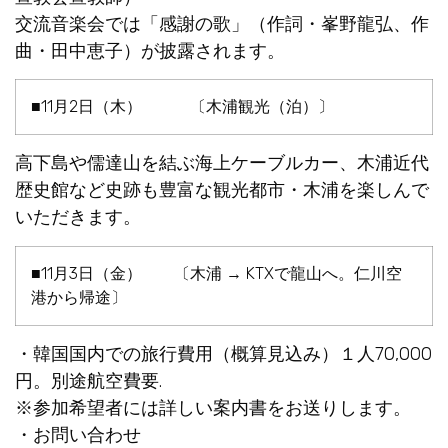
交流音楽会では「感謝の歌」（作詞・峯野龍弘、作
曲・田中恵子）が披露されます。
■11月2日（木） 〔木浦観光（泊）〕
高下島や儒達山を結ぶ海上ケーブルカー、木浦近代
歴史館など史跡も豊富な観光都市・木浦を楽しんで
いただきます。
■11月3日（金） 〔木浦 → KTXで龍山へ。仁川空
港から帰途〕
・韓国国内での旅行費用（概算見込み）１人70,000
円。別途航空費要.
※参加希望者には詳しい案内書をお送りします。
・お問い合わせ