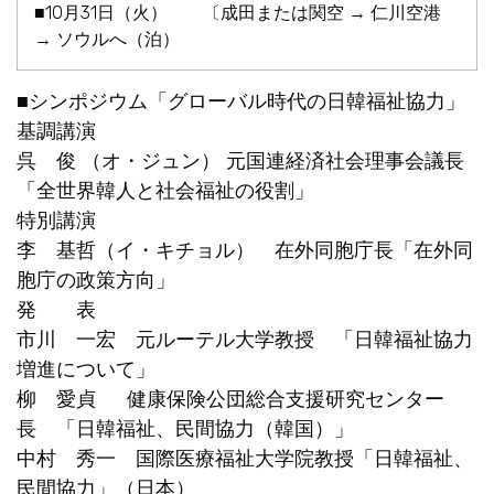
■10月31日（火） 〔成田または関空 → 仁川空港
→ ソウルへ（泊）
■シンポジウム「グローバル時代の日韓福祉協力」
基調講演
呉 俊 （オ・ジュン） 元国連経済社会理事会議長
「全世界韓人と社会福祉の役割」
特別講演
李 基哲（イ・キチョル） 在外同胞庁長「在外同
胞庁の政策方向」
発 表
市川 一宏 元ルーテル大学教授 「日韓福祉協力
増進について」
柳 愛貞 健康保険公団総合支援研究センター
長 「日韓福祉、民間協力（韓国）」
中村 秀一 国際医療福祉大学院教授「日韓福祉、
民間協力」（日本）