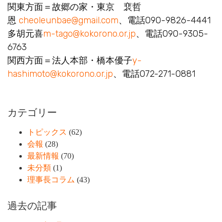
関東方面＝故郷の家・東京 裵哲
恩
cheoleunbae@gmail.com
、電話090-9826-4441
多胡元喜
m-tago@kokorono.or.jp
、電話090-9305-
6763
関西方面＝法人本部・橋本優子
y-
hashimoto@kokorono.or.jp
、電話072-271-0881
カテゴリー
トピックス
(62)
会報
(28)
最新情報
(70)
未分類
(1)
理事長コラム
(43)
過去の記事