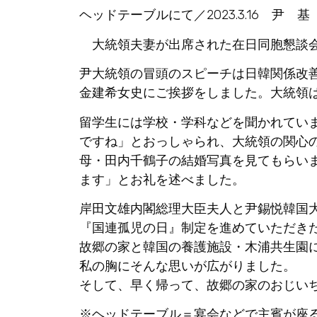
ヘッドテーブルにて／2023.3.16 尹 基
大統領夫妻が出席された在日同胞懇談会
尹大統領の冒頭のスピーチは日韓関係改
金建希女史にご挨拶をしました。大統領
留学生には学校・学科などを聞かれてい
ですね」とおっしゃられ、大統領の関心
母・田内千鶴子の結婚写真を見てもらい
ます」とお礼を述べました。
岸田文雄内閣総理大臣夫人と尹錫悦韓国
『国連孤児の日』制定を進めていただき
故郷の家と韓国の養護施設・木浦共生園
私の胸にそんな思いが広がりました。
そして、早く帰って、故郷の家のおじい
※ヘッドテーブル＝宴会などで主賓が座