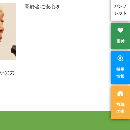
パンフ
高齢者に安心を
レット
寄付
採用
誰かの力
情報
故郷
の家